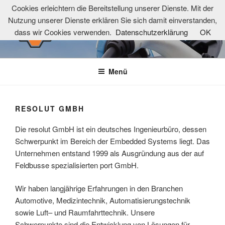
Zum
Cookies erleichtern die Bereitstellung unserer Dienste. Mit der
Inhalt
Nutzung unserer Dienste erklären Sie sich damit einverstanden,
springen
dass wir Cookies verwenden.
Datenschutzerklärung
OK
LADEINFRASTRUKTUREN-
powered by evermind GmbH
NETZWERK
Menü
RESOLUT GMBH
Die resolut GmbH ist ein deutsches Ingenieurbüro, dessen
Schwerpunkt im Bereich der Embedded Systems liegt. Das
Unternehmen entstand 1999 als Ausgründung aus der auf
Feldbusse spezialisierten port GmbH.
Wir haben langjährige Erfahrungen in den Branchen
Automotive, Medizintechnik, Automatisierungstechnik
sowie Luft– und Raumfahrttechnik. Unsere
Schwerpunkte sind die Entwicklung von Lösungen für